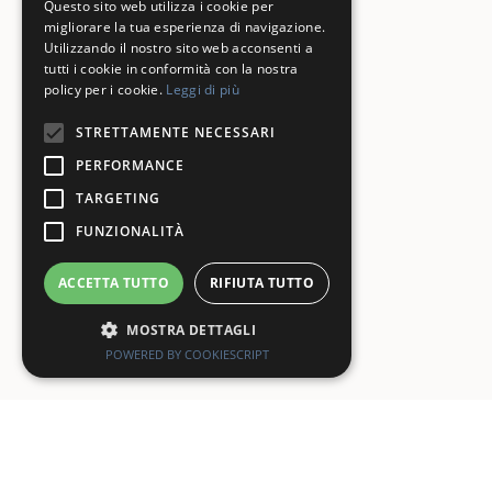
Questo sito web utilizza i cookie per
migliorare la tua esperienza di navigazione.
Utilizzando il nostro sito web acconsenti a
tutti i cookie in conformità con la nostra
policy per i cookie.
Leggi di più
STRETTAMENTE NECESSARI
PERFORMANCE
TARGETING
FUNZIONALITÀ
ACCETTA TUTTO
RIFIUTA TUTTO
MOSTRA DETTAGLI
POWERED BY COOKIESCRIPT