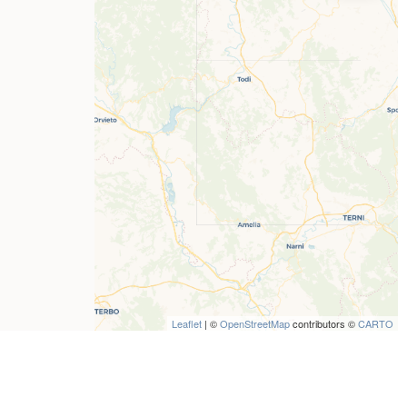
Leaflet
| ©
OpenStreetMap
contributors ©
CARTO